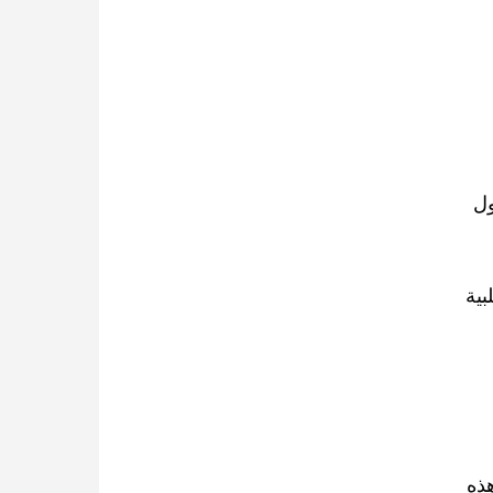
ول
بية
هذه