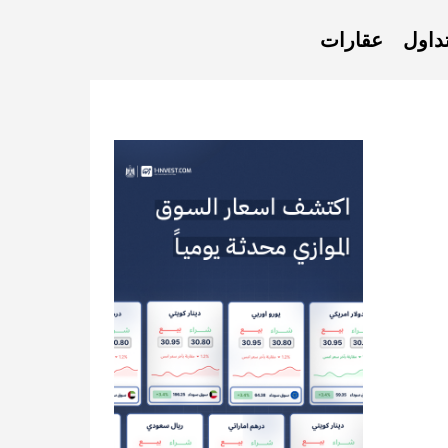
داول
عقارات