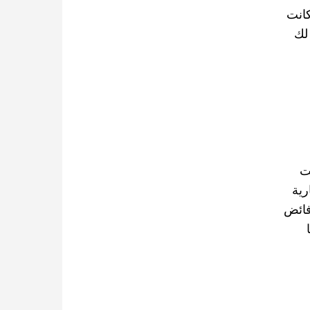
كانت
لك
ت
رية
فائض