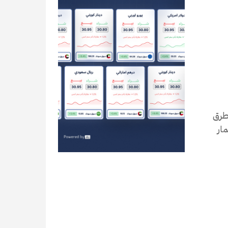
الطرق
مار