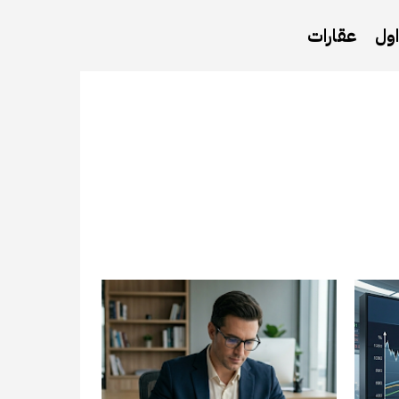
ول
عقارات