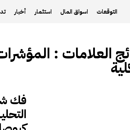
التوقعات
اسواق المال
استثمار
أخبار
تدا
ئج العلامات :
المؤشرات
لية
فك شف
التحلي
كبوصل