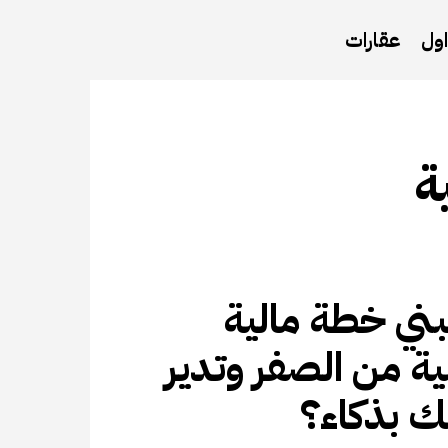
ول
عقارات
ة
ني خطة مالية
 من الصفر وتدير
تك بذكاء؟